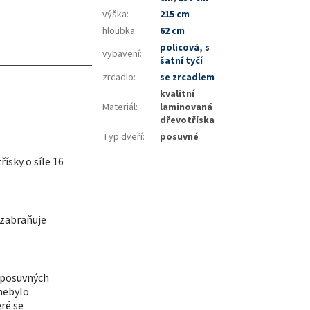
výška
:
215 cm
hloubka
:
62 cm
policová
,
s
vybavení
:
šatní tyčí
zrcadlo
:
se zrcadlem
kvalitní
Materiál
:
laminovaná
dřevotříska
Typ dveří
:
posuvné
ísky o síle 16
 zabraňuje
í posuvných
 nebylo
eré se