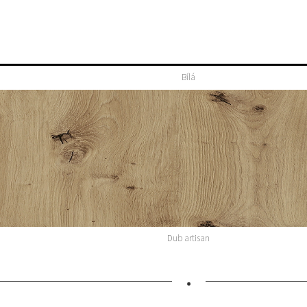
Bílá
Dub artisan
•