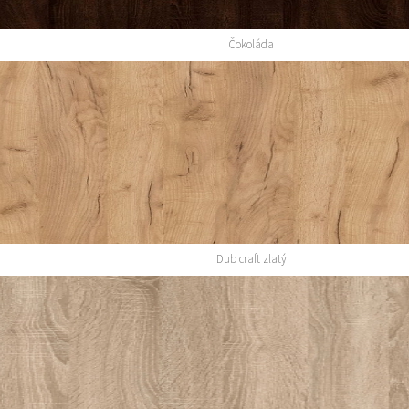
Čokoláda
Dub craft zlatý