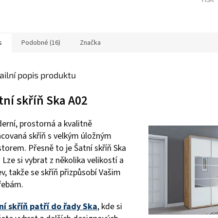
TISK
s
Podobné (16)
Značka
ailní popis produktu
tní skříň Ska A02
erní, prostorná a kvalitně
acovaná skříň s velkým úložným
torem. Přesně to je Šatní skříň Ska
 Lze si vybrat z několika velikostí a
v, takže se skříň přizpůsobí Vašim
řebám.
ní skříň patří do řady Ska
, kde si