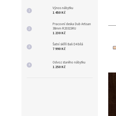
Výnos nábytku
1 450 Kč
Pracovní deska Dub Artisan
38mm R20315RU
1 230 Kč
Šatní skříň Bali D4 bílá
7 990 Kč
Odvoz starého nábytku
1 250 Kč