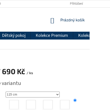
DMÍNKY OCHRANY OSOBNÍCH ÚDAJŮ
REKLAMAČNÍ ŘÁD
Přihlášení
NÁKUPNÍ
Prázdný košík
KOŠÍK
Dětský pokoj
Kolekce Premium
Kolekce Econom
 690 Kč
/ ks
e variantu