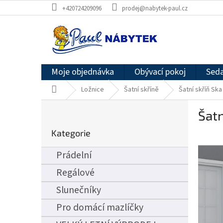
Přejít
+420724209096
prodej@nabytek-paul.cz
na
obsah
Moje objednávka
Obývací pokoj
Seda
Domů
Ložnice
Šatní skříně
Šatní skříň Ska
P
Šatn
o
Přeskočit
s
Kategorie
kategorie
t
r
Prádelní
a
n
Regálové
n
Slunečníky
í
p
Pro domácí mazlíčky
a