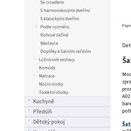
Se zrcadlem
S harmonikovými dveřmi
S klasickými dveřmi
Popi
Podle rozměru
Rohové skříně
Nástavce
Det
Doplňky k šatním skříním
Ša
Ložnicové sestavy
Komody
Mod
Matrace
zpr
Noční stolky
pros
Toaletní stolky
A02.
Kuchyně
bare
pot
Předsíň
Dětský pokoj
Šat