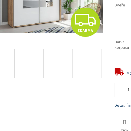
Dveře
Z
ZDARMA
D
Barva
korpusu
A
Mo
R
M
Detailní 
A