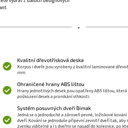
ete vybrat z dalších designových
ant.
•
Kvalitní dřevotřísková deska
Korpus i dveře jsou vyrobeny z kvalitní laminované dřevotř
mm.
Ohraničené hrany ABS lištou
Hrany jednotlivých desek jsou opatřeny ABS lištou, která
poškození desek a pronikání vlhkosti.
Systém posuvných dveří Bimak
Jedná se o jednoduché a zároveň pevné, ložiskové kován
dveří. Kování se jednoduše připevní zevnitř dveří tak, aby
zvenku viditelné a i s dveřmi se nasadí do kolejnice, po kt