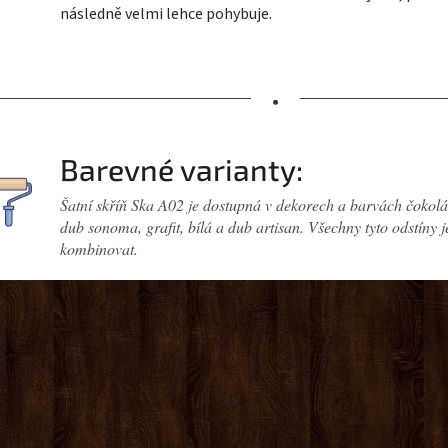
následně velmi lehce pohybuje.
•
Barevné varianty:
Šatní skříň Ska A02 je dostupná v dekorech a barvách čokolád
dub sonoma, grafit, bílá a dub artisan. Všechny tyto odstíny
kombinovat.