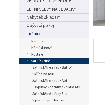
VELKÝ LETNÍ VÝPRODEJ
n
e
LETNÍ SLEVY NA SEDAČKY
l
Nábytek skladem
Obývací pokoj
Ložnice
Ramínka
Němí sluhové
Postele
Šatní skříně
Šatní skříně z řady Bali D4
Skříně na míru
Šatní skříně z řady Abi
Doplňky k šatním skříním ABI
Šatní skříně z řady Ska
S posuvnými dveřmi