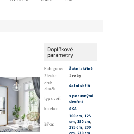
ZEPTAT SE
HLÍDAT
SDÍLET
Doplňkové
parametry
Kategorie
:
Šatní skříně
Záruka
:
2 roky
druh
šatní skříň
zboží
:
s posuvnými
typ dveří
:
dveřmi
kolekce
:
SKA
100 cm
,
125
cm
,
150 cm
,
šířka
:
175 cm
,
200
cm
,
230 cm