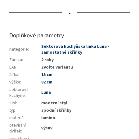
•
Doplňkové parametry
Sektorová kuchyňská linka Luna -
Kategorie
:
samostatné skříňky
Záruka
:
2 roky
EAN
:
Zvolte variantu
šířka
:
15 cm
výška
:
82 cm
sektorová
Luna
kuchyně
:
styl
:
moderní styl
typ
:
spodní skříňky
materiál
:
lamino
otevírání
výsuv
dvířek
:
povrchová