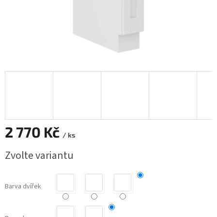
2 770 Kč
/ ks
Měrná
Zvolte variantu
cena:
Barva dvířek