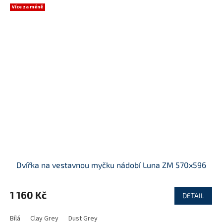
Více za méně
Dvířka na vestavnou myčku nádobí Luna ZM 570x596
1 160 Kč
DETAIL
Bílá
Clay Grey
Dust Grey