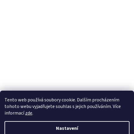
Sledovat na Instagramu
Tento web používá soubory cookie. Dalším procházením
tohoto webu vyjadřujete souhlas s jejich používáním. Více
informací
zde
.
Vytvořil Shoptet
Nastavení
Copyright 2026
Nábytek Paul
. Všechna práva vyhrazena.