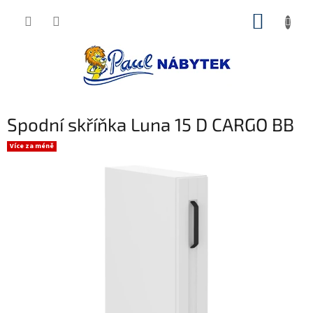
Přejít
NÁKUP
na
obsah
KOŠÍK
Spodní skříňka Luna 15 D CARGO BB
Více za méně