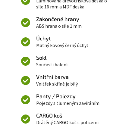
Laminovaná dřevotřísková deska o
síle 16 mm a MDF deska
Zakončené hrany
ABS hrana o síle 1 mm
Úchyt
Matný kovový černý úchyt
Sokl
Součástí balení
Vnitřní barva
Vnitřek skříně je bílý
Panty / Pojezdy
Pojezdy s tlumeným zavíráním
CARGO koš
Drátěný CARGO koš s policemi