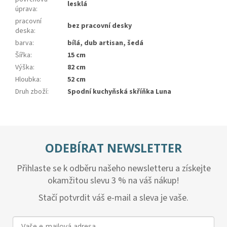
lesklá
úprava
:
pracovní
bez pracovní desky
deska
:
barva
:
bílá, dub artisan, šedá
Šířka
:
15 cm
Výška
:
82 cm
Hloubka
:
52 cm
Druh zboží
:
Spodní kuchyňská skříňka Luna
ODEBÍRAT NEWSLETTER
Přihlaste se k odběru našeho newsletteru a získejte
okamžitou slevu 3 % na váš nákup!
Stačí potvrdit váš e-mail a sleva je vaše.