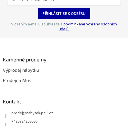
PŘIHLÁSIT SE K ODBĚRU
Vložením e-mailu souhlasíte s
podmínkami ochrany osobních
údajů
.
Z
á
p
a
Kamenné prodejny
t
Výprodej nábytku
í
Prodejna Most
Kontakt
prodej
@
nabytek-paul.cz
+420724209096