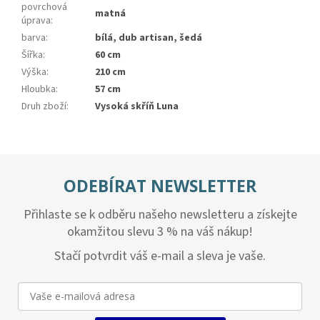
povrchová
matná
úprava
:
barva
:
bílá, dub artisan, šedá
Šířka
:
60 cm
Výška
:
210 cm
Hloubka
:
57 cm
Druh zboží
:
Vysoká skříň Luna
ODEBÍRAT NEWSLETTER
Přihlaste se k odběru našeho newsletteru a získejte
okamžitou slevu 3 % na váš nákup!
Stačí potvrdit váš e-mail a sleva je vaše.