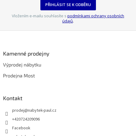
PŘIHLÁSIT SE K ODBĚRU
Vložením e-mailu souhlasíte s
podmínkami ochrany osobních
údajů
.
Z
á
p
a
Kamenné prodejny
t
Výprodej nábytku
í
Prodejna Most
Kontakt
prodej
@
nabytek-paul.cz
+420724209096
Facebook