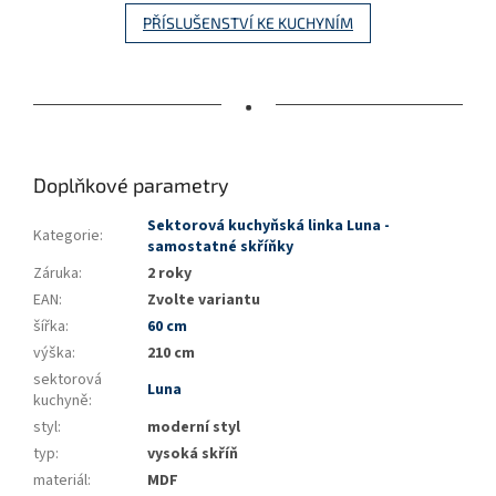
PŘÍSLUŠENSTVÍ KE KUCHYNÍM
•
Doplňkové parametry
Sektorová kuchyňská linka Luna -
Kategorie
:
samostatné skříňky
Záruka
:
2 roky
EAN
:
Zvolte variantu
šířka
:
60 cm
výška
:
210 cm
sektorová
Luna
kuchyně
:
styl
:
moderní styl
typ
:
vysoká skříň
materiál
:
MDF