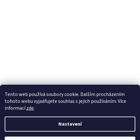
Sledovat na Instagramu
Tento web používá soubory cookie. Dalším procházením
tohoto webu vyjadřujete souhlas s jejich používáním. Více
informací
zde
.
Vytvořil Shoptet
Nastavení
Copyright 2026
Nábytek Paul
. Všechna práva vyhrazena.