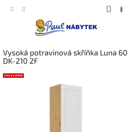
Přejít
NÁKUP
na
obsah
KOŠÍK
Vysoká potravinová skříňka Luna 60
DK-210 2F
Více za méně