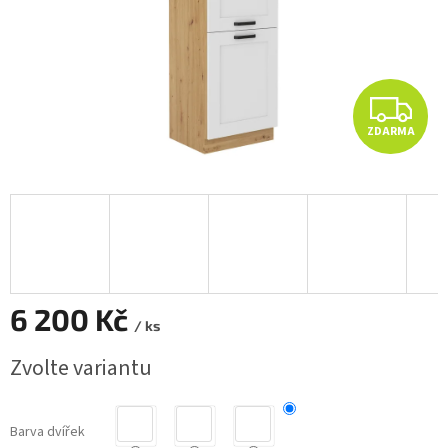
Z
ZDARMA
D
A
R
M
A
6 200 Kč
/ ks
Měrná
Zvolte variantu
cena:
Barva dvířek