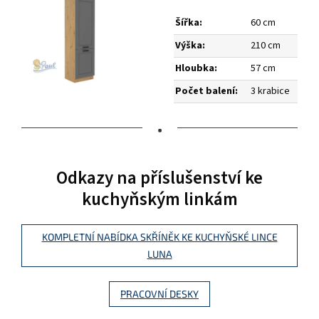
Šířka:
60 cm
Výška:
210 cm
Hloubka:
57 cm
Počet balení:
3 krabice
•
Odkazy na příslušenství ke
kuchyňským linkám
KOMPLETNÍ NABÍDKA SKŘÍNĚK KE KUCHYŇSKÉ LINCE
LUNA
PRACOVNÍ DESKY